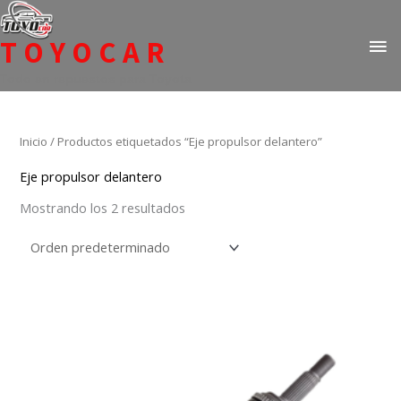
Ir
ME
al
TOYOCAR
PR
contenido
Todo en repuestos para Toyota
Inicio
/ Productos etiquetados “Eje propulsor delantero”
Eje propulsor delantero
Mostrando los 2 resultados