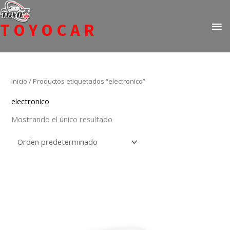
Ir
ME
al
TOYOCAR
PR
contenido
Todo en repuestos para Toyota
Inicio
/ Productos etiquetados “electronico”
electronico
Mostrando el único resultado