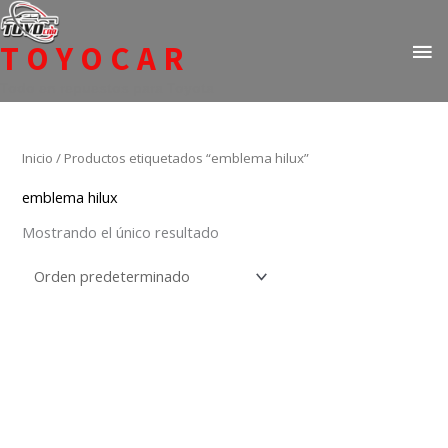
Ir
ME
al
TOYOCAR
PR
contenido
Todo en repuestos para Toyota
Inicio
/ Productos etiquetados “emblema hilux”
emblema hilux
Mostrando el único resultado