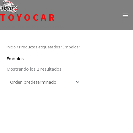
Ir
ME
al
TOYOCAR
PR
contenido
Todo en repuestos para Toyota
Inicio
/ Productos etiquetados “Émbolos”
Émbolos
Mostrando los 2 resultados