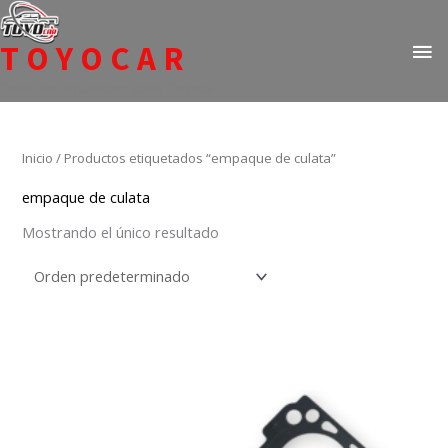
Ir
ME
al
TOYOCAR
PR
contenido
Todo en repuestos para Toyota
Inicio
/ Productos etiquetados “empaque de culata”
empaque de culata
Mostrando el único resultado