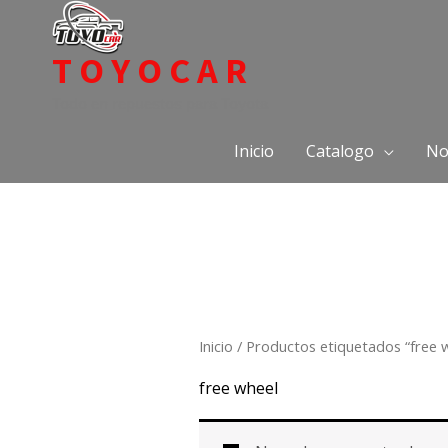
Ir
al
TOYOCAR
contenido
Todo en repuestos para Toyota
Inicio
Catalogo
No
Inicio
/ Productos etiquetados “free 
free wheel