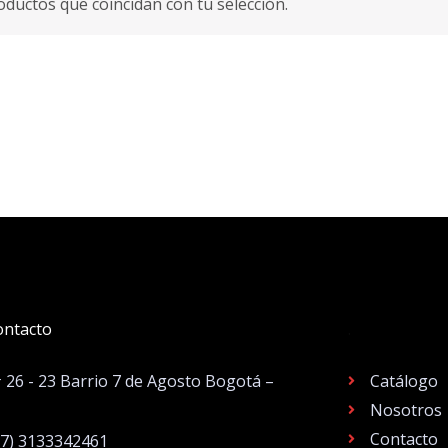
ductos que coincidan con tu selección.
ontacto
.
# 26 - 23 Barrio 7 de Agosto Bogotá –
Catálogo
Nosotros
Contacto
57) 3133342461