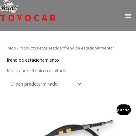
Ir
ME
al
TOYOCAR
PR
contenido
Todo en repuestos para Toyota
Inicio
/ Productos etiquetados “freno de estacionamiento”
freno de estacionamiento
Mostrando el único resultado
el
el
¡Oferta!
precio
precio
original
actual
era:
es:
$274,790.
$179,900.