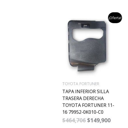
el
el
¡Oferta!
precio
precio
original
actual
era:
es:
$464,706.
$149,9
TOYOTA FORTUNER
TAPA INFERIOR SILLA
TRASERA DERECHA
TOYOTA FORTUNER 11-
16 79952-0K010-C0
$
464,706
$
149,900