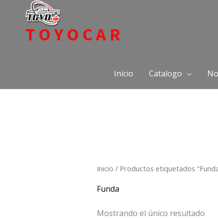
Ir
al
TOYOCAR
contenido
Todo en repuestos para Toyota
Inicio
Catalogo
No
Inicio
/ Productos etiquetados “Fund
Funda
Mostrando el único resultado