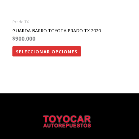
de
producto
Prado TX
GUARDA BARRO TOYOTA PRADO TX 2020
$
900,000
SELECCIONAR OPCIONES
Facebook
Instagram
Twitter
Whatsapp