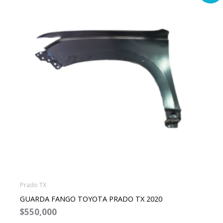
tiene
múltiples
variantes.
Las
opciones
se
pueden
elegir
en
la
página
de
producto
Prado TX
GUARDA FANGO TOYOTA PRADO TX 2020
$
550,000