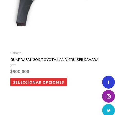
pueden
elegir
en
la
página
de
producto
Sahara
GUARDAFANGOS TOYOTA LAND CRUISER SAHARA
200
$
900,000
SELECCIONAR OPCIONES
Este
producto