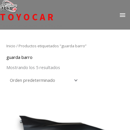
Ir
ME
al
TOYOCAR
PR
contenido
Todo en repuestos para Toyota
Inicio
/ Productos etiquetados “guarda barro”
guarda barro
Mostrando los 5 resultados