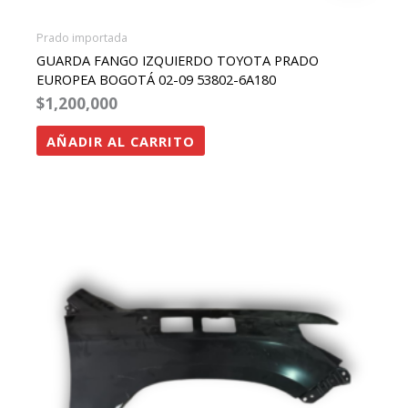
Prado importada
GUARDA FANGO IZQUIERDO TOYOTA PRADO
EUROPEA BOGOTÁ 02-09 53802-6A180
$
1,200,000
AÑADIR AL CARRITO
Este
producto
tiene
múltiples
variantes.
Las
opciones
se