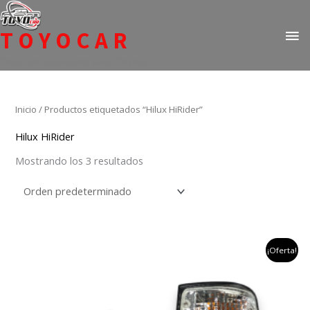
Ir
ME
al
TOYOCAR
PR
contenido
Todo en repuestos para Toyota
Inicio
/ Productos etiquetados “Hilux HiRider”
Hilux HiRider
Mostrando los 3 resultados
el
el
¡Oferta!
precio
precio
original
actual
era:
es:
$380,000.
$350,000.