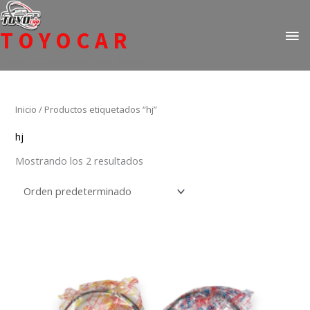
Ir
ME
al
TOYOCAR
PR
contenido
Todo en repuestos para Toyota
Inicio
/ Productos etiquetados “hj”
hj
Mostrando los 2 resultados