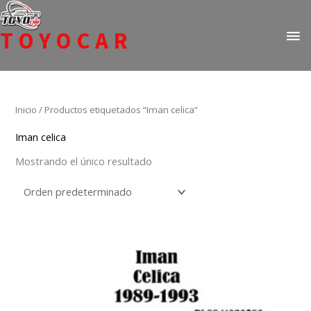
Ir
ME
al
TOYOCAR
PR
contenido
Todo en repuestos para Toyota
Inicio
/ Productos etiquetados “Iman celica”
Iman celica
Mostrando el único resultado