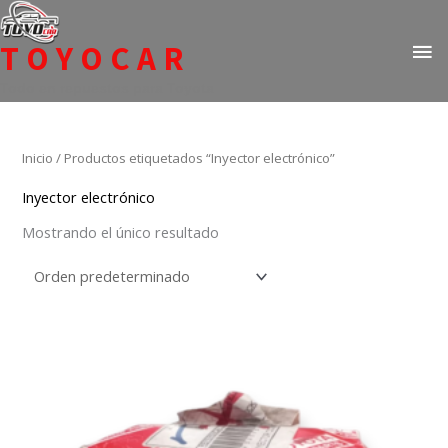
Ir
ME
al
TOYOCAR
PR
contenido
Todo en repuestos para Toyota
Inicio
/ Productos etiquetados “Inyector electrónico”
Inyector electrónico
Mostrando el único resultado