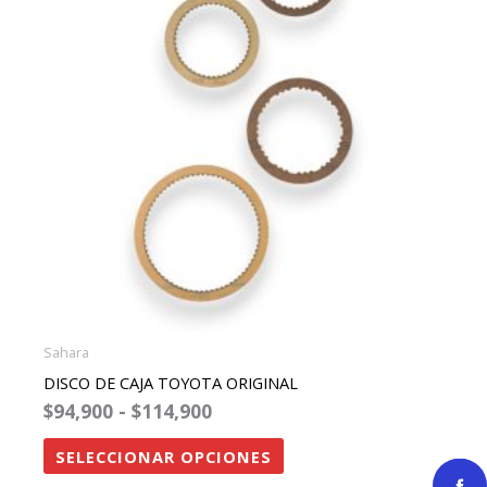
$114,900
variantes.
Las
opciones
se
pueden
elegir
en
la
página
de
producto
Sahara
DISCO DE CAJA TOYOTA ORIGINAL
$
94,900
-
$
114,900
SELECCIONAR OPCIONES