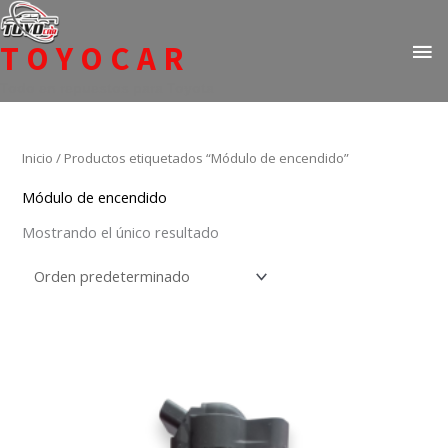
Ir
ME
al
TOYOCAR
PR
contenido
Todo en repuestos para Toyota
Inicio
/ Productos etiquetados “Módulo de encendido”
Módulo de encendido
Mostrando el único resultado