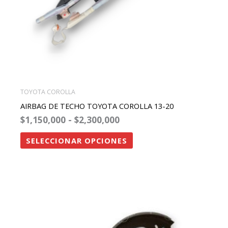
elegir
en
la
página
de
producto
TOYOTA COROLLA
AIRBAG DE TECHO TOYOTA COROLLA 13-20
$
1,150,000
-
$
2,300,000
SELECCIONAR OPCIONES