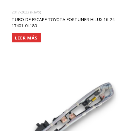
2017-2023 (Revo)
TUBO DE ESCAPE TOYOTA FORTUNER HILUX 16-24
17401-0L180
LEER MÁS
rango
Este
de
precios:
producto
desde
tiene
$1,150,000
hasta
múltiples
$2,300,000
variantes.
Las
opciones
se
pueden