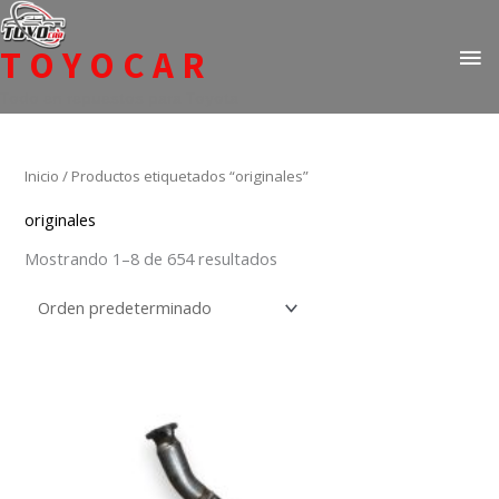
Ir
ME
al
TOYOCAR
PR
contenido
Todo en repuestos para Toyota
Inicio
/ Productos etiquetados “originales”
originales
Mostrando 1–8 de 654 resultados