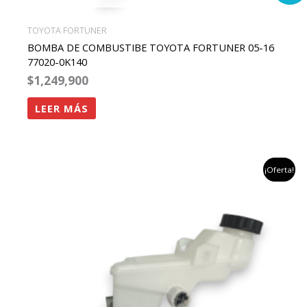
TOYOTA FORTUNER
BOMBA DE COMBUSTIBE TOYOTA FORTUNER 05-16
77020-0K140
$
1,249,900
LEER MÁS
el
el
¡Oferta!
precio
precio
original
actual
era:
es:
$1,458,824.
$1,100,000.