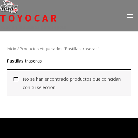
Ir
ME
al
TOYOCAR
PR
contenido
Todo en repuestos para Toyota
Inicio
/ Productos etiquetados “Pastillas traseras”
Pastillas traseras
No se han encontrado productos que coincidan
con tu selección.