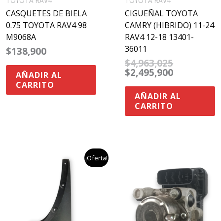
TOYOTA RAV4
TOYOTA RAV4
CASQUETES DE BIELA
CIGUEÑAL TOYOTA
0.75 TOYOTA RAV4 98
CAMRY (HIBRIDO) 11-24
M9068A
RAV4 12-18 13401-
36011
$
138,900
$
4,963,025
$
2,495,900
AÑADIR AL
CARRITO
AÑADIR AL
CARRITO
el
el
¡Oferta!
precio
precio
original
actual
era:
es:
.
$166,000.
$82,900.