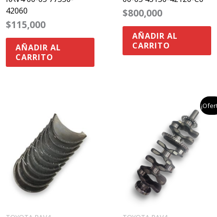
42060
$
800,000
$
115,000
AÑADIR AL
CARRITO
AÑADIR AL
CARRITO
el
el
¡Ofer
precio
precio
original
actual
era:
es:
$4,963,025
$2,495,900