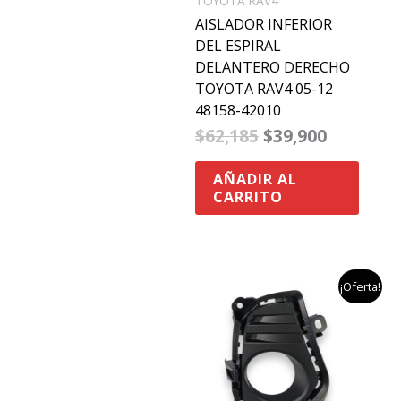
TOYOTA RAV4
AISLADOR INFERIOR
DEL ESPIRAL
DELANTERO DERECHO
TOYOTA RAV4 05-12
48158-42010
$
62,185
$
39,900
AÑADIR AL
CARRITO
el
el
¡Oferta!
precio
precio
original
actual
era:
es:
$153,782.
$94,900