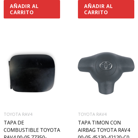
AÑADIR AL
AÑADIR AL
CARRITO
CARRITO
TOYOTA RAV4
TOYOTA RAV4
TAPA DE
TAPA TIMON CON
COMBUSTIBLE TOYOTA
AIRBAG TOYOTA RAV4
RAV4 00-05 77350-
00-05 45130-42120-C0