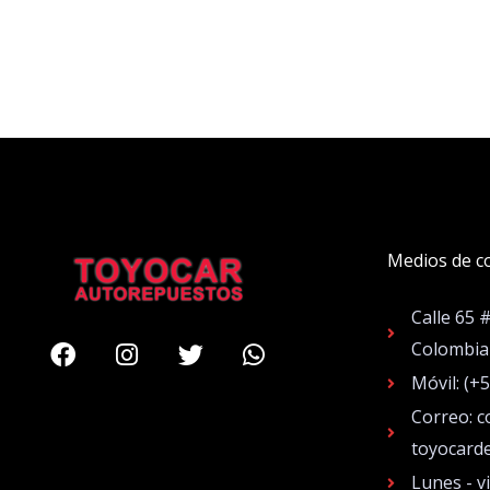
Medios de c
Calle 65 
Facebook
Instagram
Twitter
Whatsapp
Colombia
Móvil: (+
Correo: c
toyocard
Lunes - v