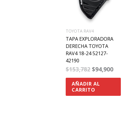
TOYOTA RAV4
TAPA EXPLORADORA
DERECHA TOYOTA
RAV4 18-24 52127-
42190
$
153,782
$
94,900
AÑADIR AL
CARRITO