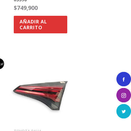
$
749,900
AÑADIR AL
CARRITO
ta!
.
.