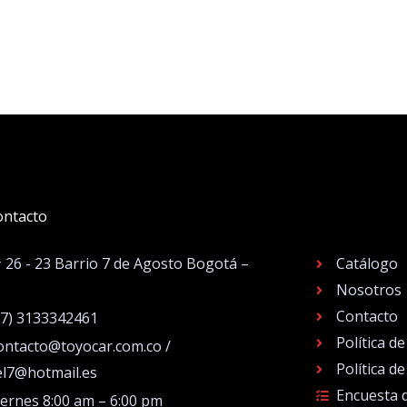
ontacto
.
# 26 - 23 Barrio 7 de Agosto Bogotá –
Catálogo
Nosotros
Contacto
57) 3133342461
Política d
ontacto@toyocar.com.co /
Política d
el7@hotmail.es
Encuesta 
iernes 8:00 am – 6:00 pm