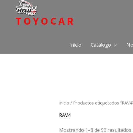
Ir
al
TOYOCAR
contenido
Todo en repuestos para Toyota
Inicio
Catalogo
No
Inicio
/ Productos etiquetados “RAV4
RAV4
Mostrando 1–8 de 90 resultados