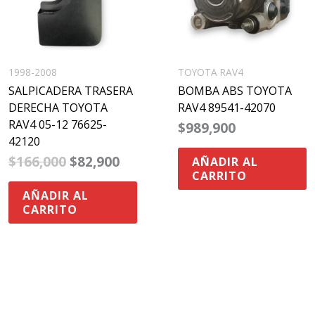
1998-2008
TOYOTA RAV4
SALPICADERA TRASERA
BOMBA ABS TOYOTA
DERECHA TOYOTA
RAV4 89541-42070
RAV4 05-12 76625-
$
989,900
42120
$
166,000
$
82,900
AÑADIR AL
CARRITO
AÑADIR AL
CARRITO