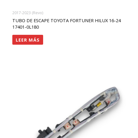
2017-2023 (Revo)
TUBO DE ESCAPE TOYOTA FORTUNER HILUX 16-24
17401-0L180
LEER MÁS
rango
Este
de
precios:
producto
desde
tiene
$1,150,000
hasta
múltiples
$2,300,000
variantes.
Las
opciones
se
pueden