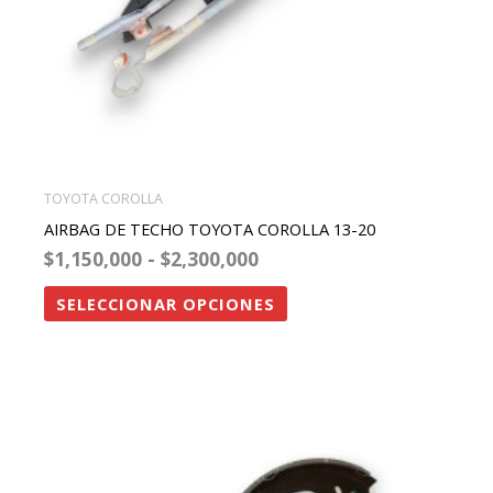
elegir
en
la
página
de
producto
TOYOTA COROLLA
AIRBAG DE TECHO TOYOTA COROLLA 13-20
$
1,150,000
-
$
2,300,000
SELECCIONAR OPCIONES