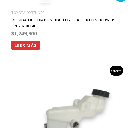
TOYOTA FORTUNER
BOMBA DE COMBUSTIBE TOYOTA FORTUNER 05-16
77020-0K140
$
1,249,900
LEER MÁS
el
el
¡Oferta!
precio
precio
original
actual
era:
es:
$1,458,824.
$1,100,000.