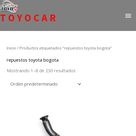
Ir
ME
al
TOYOCAR
PR
contenido
Todo en repuestos para Toyota
Inicio
/ Productos etiquetados “repuestos toyota bogota”
repuestos toyota bogota
Mostrando 1–8 de 230 resultados