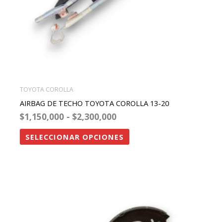
elegir
en
la
página
de
producto
TOYOTA COROLLA
AIRBAG DE TECHO TOYOTA COROLLA 13-20
$
1,150,000
-
$
2,300,000
SELECCIONAR OPCIONES