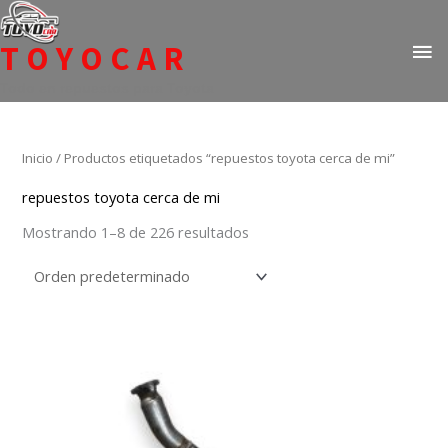
Ir
ME
al
TOYOCAR
PR
contenido
Todo en repuestos para Toyota
Inicio
/ Productos etiquetados “repuestos toyota cerca de mi”
repuestos toyota cerca de mi
Mostrando 1–8 de 226 resultados