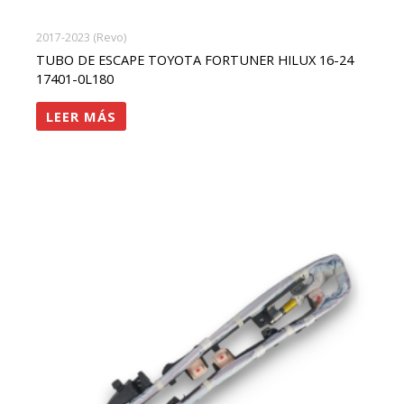
2017-2023 (Revo)
TUBO DE ESCAPE TOYOTA FORTUNER HILUX 16-24
17401-0L180
LEER MÁS
rango
Este
de
precios:
producto
desde
tiene
$1,150,000
hasta
múltiples
$2,300,000
variantes.
Las
opciones
se
pueden