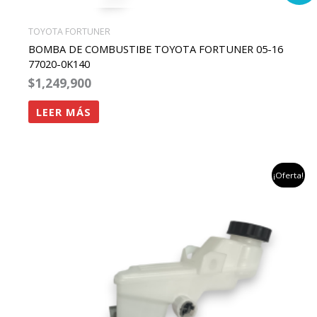
TOYOTA FORTUNER
BOMBA DE COMBUSTIBE TOYOTA FORTUNER 05-16
77020-0K140
$
1,249,900
LEER MÁS
el
el
¡Oferta!
precio
precio
original
actual
era:
es:
$1,458,824.
$1,100,000.