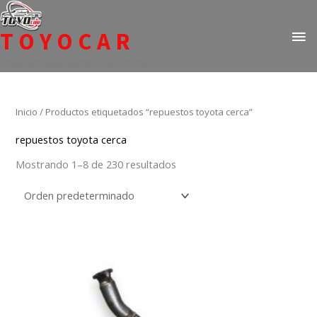
Ir
ME
al
TOYOCAR
PR
contenido
Todo en repuestos para Toyota
Inicio
/ Productos etiquetados “repuestos toyota cerca”
repuestos toyota cerca
Mostrando 1–8 de 230 resultados