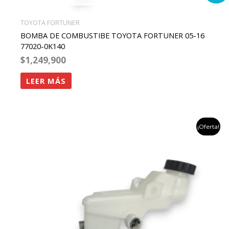
TOYOTA FORTUNER
BOMBA DE COMBUSTIBE TOYOTA FORTUNER 05-16
77020-0K140
$
1,249,900
LEER MÁS
el
el
¡Oferta!
precio
precio
original
actual
era:
es:
$1,458,824.
$1,100,000.