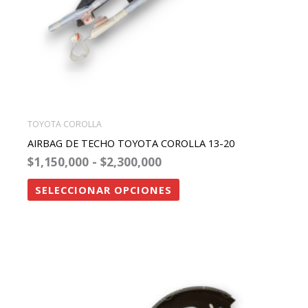
elegir
en
la
página
de
producto
TOYOTA COROLLA
AIRBAG DE TECHO TOYOTA COROLLA 13-20
$
1,150,000
-
$
2,300,000
SELECCIONAR OPCIONES