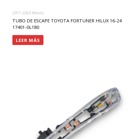
2017-2023 (Revo)
TUBO DE ESCAPE TOYOTA FORTUNER HILUX 16-24
17401-0L180
LEER MÁS
rango
Este
de
precios:
producto
desde
tiene
$1,150,000
hasta
múltiples
$2,300,000
variantes.
Las
opciones
se
pueden