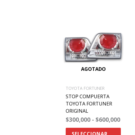
rang
Este
de
produ
preci
desd
tiene
$300
múltip
hast
$600
varian
Las
AGOTADO
opcio
se
TOYOTA FORTUNER
puede
STOP COMPUERTA
elegir
TOYOTA FORTUNER
en
ORIGINAL
la
$
300,000
-
$
600,000
págin
de
SELECCIONAR