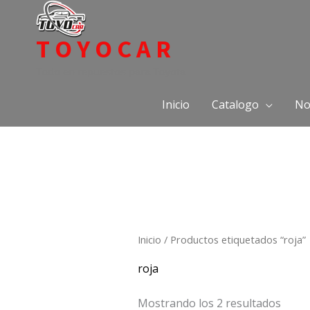
Ir
al
TOYOCAR
contenido
Todo en repuestos para Toyota
Inicio
Catalogo
No
Inicio
/ Productos etiquetados “roja”
roja
Mostrando los 2 resultados