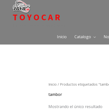
Ir
al
TOYOCAR
contenido
Todo en repuestos para Toyota
Inicio
Catalogo
No
Inicio
/ Productos etiquetados “tamb
tambor
Mostrando el único resultado