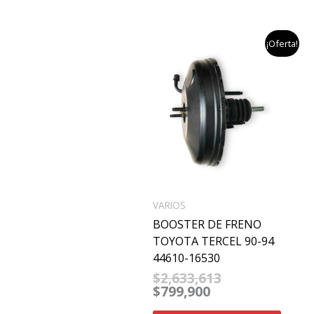
el
el
¡Oferta!
precio
precio
actual
original
es:
era:
$799,900.
$2,633,613.
VARIOS
BOOSTER DE FRENO
TOYOTA TERCEL 90-94
44610-16530
$
2,633,613
$
799,900