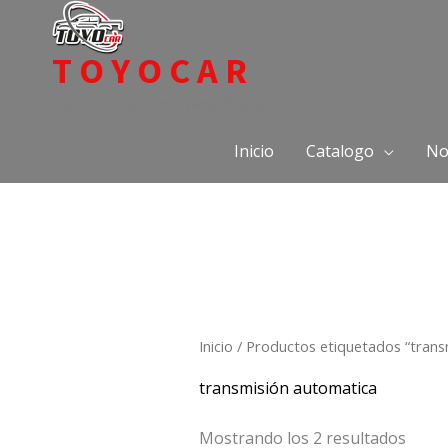
Ir
al
TOYOCAR
contenido
Todo en repuestos para Toyota
Inicio
Catalogo
No
Inicio
/ Productos etiquetados “trans
transmisión automatica
Mostrando los 2 resultados