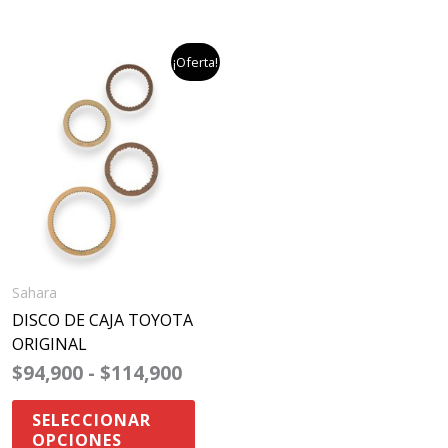
rango
Este
¡Oferta!
de
producto
precios:
desde
tiene
$94,900
múltiples
hasta
$114,900
variantes.
Las
opciones
se
Sahara
pueden
DISCO DE CAJA TOYOTA
elegir
ORIGINAL
en
$
94,900
-
$
114,900
la
página
SELECCIONAR
de
OPCIONES