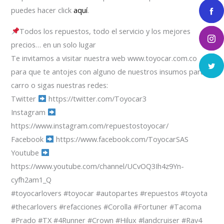
puedes hacer click
aquí
.
Todos los repuestos, todo el servicio y los mejores
precios… en un solo lugar
Te invitamos a visitar nuestra web www.toyocar.com.co
para que te antojes con alguno de nuestros insumos para el
carro o sigas nuestras redes:
Twitter
https://twitter.com/Toyocar3
Instagram
https://www.instagram.com/repuestostoyocar/
Facebook
https://www.facebook.com/ToyocarSAS
Youtube
https://www.youtube.com/channel/UCvOQ3Ih4z9Yn-
cyfh2am1_Q
#toyocarlovers #toyocar #autopartes #repuestos #toyota
#thecarlovers #refacciones #Corolla #Fortuner #Tacoma
#Prado #TX #4Runner #Crown #Hilux #landcruiser #Rav4