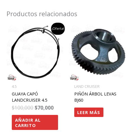
Productos relacionados
el
el
¡Oferta!
precio
precio
original
actual
era:
es:
$100,000.
$70,000.
4.5
LAND CRUISER
GUAYA CAPÓ
PIÑÓN ÁRBOL LEVAS
LANDCRUISER 4.5
BJ60
$
100,000
$
70,000
LEER MÁS
AÑADIR AL
CARRITO