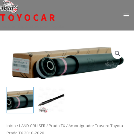
Ir
ME
al
TOYOCAR
PR
contenido
Todo en repuestos para Toyota
Amortiguador
Trasero
Toyota
Prado
TX
2010-
2020
cantidad
Inicio
/
LAND CRUISER
/
Prado TX
/ Amortiguador Trasero Toyota
Prado TX 2010-2020