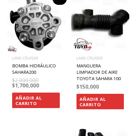
precio
precio
original
actual
era:
es:
$2,000,000.
$1,700,000.
LAND CRUISER
LAND CRUISER
BOMBA HIDRÁULICO
MANGUERA
SAHARA200
LIMPIADOR DE AIRE
TOYOTA SAHARA 100
$
2,000,000
$
1,700,000
$
150,000
AÑADIR AL
AÑADIR AL
CARRITO
CARRITO