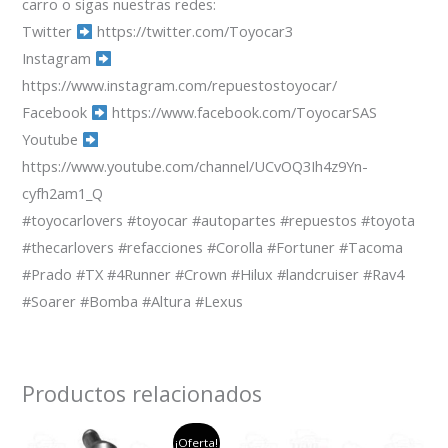
carro o sigas nuestras redes:
Twitter
https://twitter.com/Toyocar3
Instagram
https://www.instagram.com/repuestostoyocar/
Facebook
https://www.facebook.com/ToyocarSAS
Youtube
https://www.youtube.com/channel/UCvOQ3Ih4z9Yn-
cyfh2am1_Q
#toyocarlovers #toyocar #autopartes #repuestos #toyota
#thecarlovers #refacciones #Corolla #Fortuner #Tacoma
#Prado #TX #4Runner #Crown #Hilux #landcruiser #Rav4
#Soarer #Bomba #Altura #Lexus
Productos relacionados
el
el
¡Oferta!