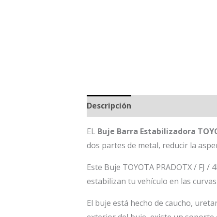
Descripción
EL
Buje Barra Estabilizadora TO
dos partes de metal, reducir la asper
Este Buje TOYOTA PRADOTX / FJ / 4R
estabilizan tu vehículo en las curvas 
El buje está hecho de caucho, uretan
exterior del buje, existe un soporte