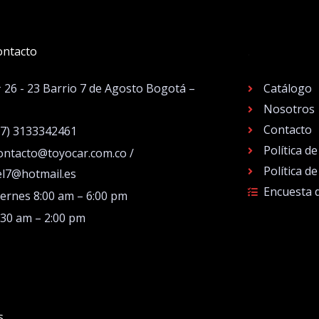
ontacto
.
# 26 - 23 Barrio 7 de Agosto Bogotá –
Catálogo
Nosotros
Contacto
57) 3133342461
Política d
ontacto@toyocar.com.co /
Política d
el7@hotmail.es
Encuesta 
iernes 8:00 am – 6:00 pm
:30 am – 2:00 pm
s