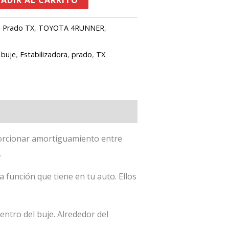
ADIR AL CARRITO
,
Prado TX
,
TOYOTA 4RUNNER
,
,
buje
,
Estabilizadora
,
prado
,
TX
porcionar amortiguamiento entre
.
función que tiene en tu auto. Ellos
entro del buje. Alrededor del