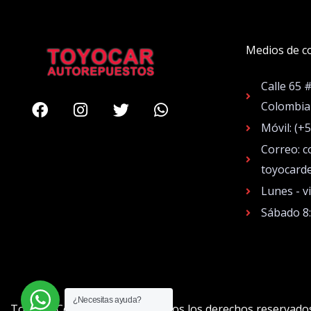
Medios de c
Calle 65 
Facebook
Instagram
Twitter
Whatsapp
Colombia
Móvil: (+
Correo: c
toyocard
Lunes - v
Sábado 8
¿Necesitas ayuda?
Toyocar Copyright © 2026 Todos los derechos reservado