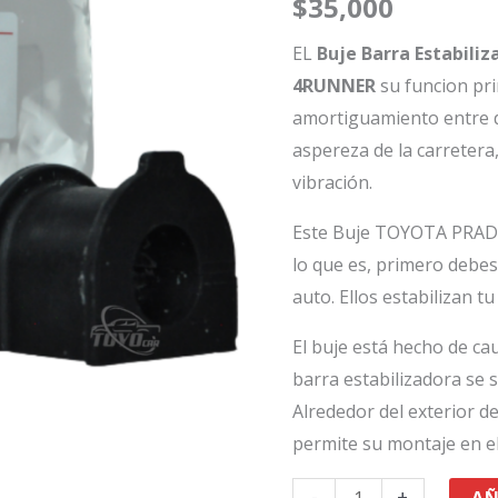
$
35,000
PRADOTX/FJ/4RUNNER
cantidad
EL
Buje Barra Estabili
4RUNNER
su funcion pri
amortiguamiento entre do
aspereza de la carretera,
vibración.
Este Buje TOYOTA PRAD
lo que es, primero debes
auto. Ellos estabilizan tu
El buje está hecho de ca
barra estabilizadora se s
Alrededor del exterior d
permite su montaje en el
-
+