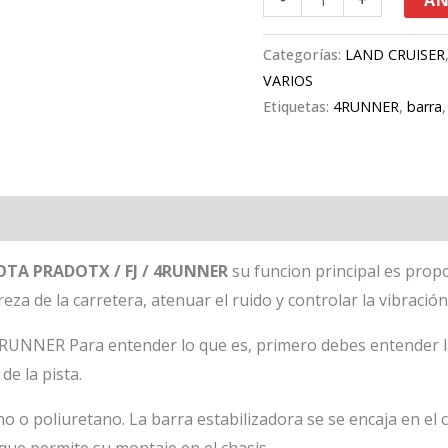
AÑ
Categorías:
LAND CRUISER
VARIOS
Etiquetas:
4RUNNER
,
barra
YOTA PRADOTX / FJ / 4RUNNER
su funcion principal es pro
eza de la carretera, atenuar el ruido y controlar la vibración
UNNER Para entender lo que es, primero debes entender la 
de la pista.
o o poliuretano. La barra estabilizadora se se encaja en el c
 que permite su montaje en el chasis.