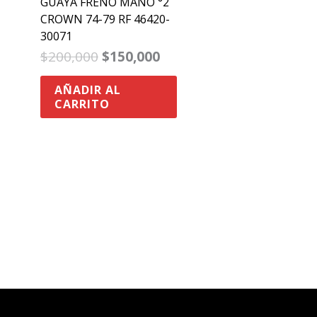
GUAYA FRENO MANO °2
CROWN 74-79 RF 46420-
30071
$
200,000
$
150,000
AÑADIR AL
CARRITO