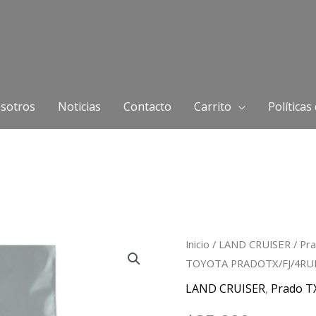
sotros
Noticias
Contacto
Carrito
Políticas
Buje
Inicio
/
LAND CRUISER
/
Pr
TOYOTA PRADOTX/FJ/4R
Barra
Estabilizadora
LAND CRUISER
,
Prado T
TOYOTA