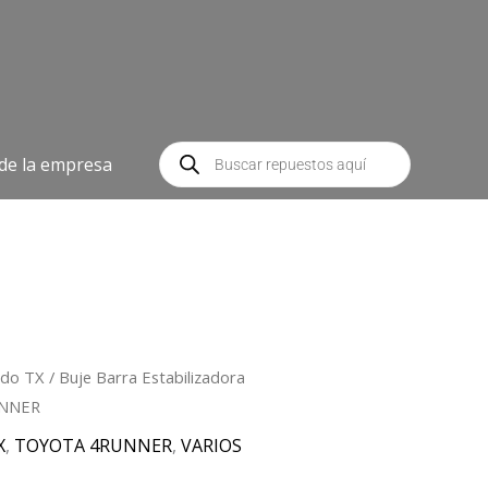
Búsqueda
de
 de la empresa
productos
ado TX
/ Buje Barra Estabilizadora
UNNER
X
,
TOYOTA 4RUNNER
,
VARIOS