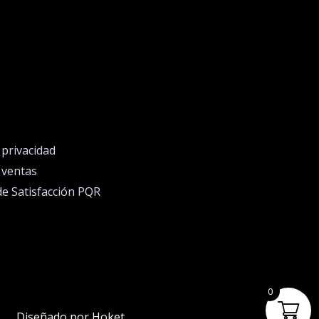
e privacidad
e ventas
de Satisfacción PQR
0
Diseñado por Hoket