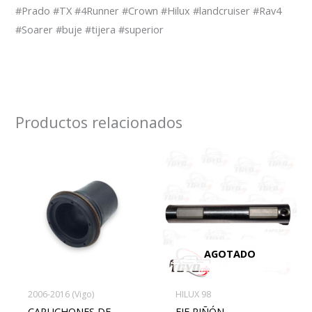
#Prado #TX #4Runner #Crown #Hilux #landcruiser #Rav4
#Soarer #buje #tijera #superior
Productos relacionados
AGOTADO
2006-2016 (Vigo)
HILUX 98
CAPUCHONES DE
EJE PIÑÓN