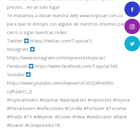
precios… en un solo lugar
Te invitamos a visitar nuestra web www.toyocar.com.co
para que te antojes con alguno de nuestros insumos para el
carro o sigas nuestras redes:
Twitter
https://twitter.com/Toyocar3
Instagram
https://www.instagram.com/repuestostoyocar/
Facebook
https://www.facebook.com/ToyocarSAS
Youtube
https://www.youtube.com/channel/UCvOQ3Ih4z9Yn-
cyfh2am1_Q
#toyocarlovers #toyocar #autopartes #repuestos #toyota
#thecarlovers #refacciones #Corolla #Fortuner #Tacoma
#Prado #TX #4Runner #Crown #Hilux #landcruiser #Rav4
#Soarer #Computador18