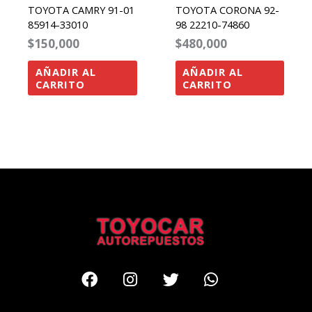
TOYOTA CAMRY 91-01
TOYOTA CORONA 92-
85914-33010
98 22210-74860
$
150,000
$
480,000
AÑADIR AL
AÑADIR AL
CARRITO
CARRITO
Facebook
Instagram
Twitter
Whatsapp