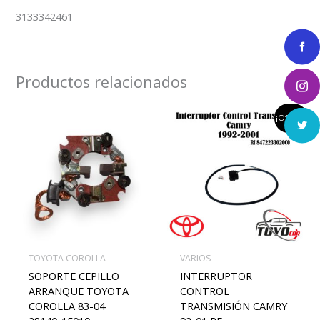
3133342461
Productos relacionados
el
el
¡Oferta!
precio
preci
original
actu
era:
es:
$200,000.
$180,
TOYOTA COROLLA
VARIOS
SOPORTE CEPILLO
INTERRUPTOR
ARRANQUE TOYOTA
CONTROL
COROLLA 83-04
TRANSMISIÓN CAMRY