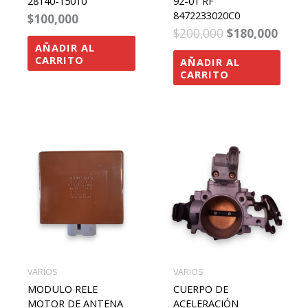
28140-15010
92-01 RF
8472233020C0
$
100,000
$
200,000
$
180,000
AÑADIR AL
CARRITO
AÑADIR AL
CARRITO
VARIOS
VARIOS
MODULO RELE
CUERPO DE
MOTOR DE ANTENA
ACELERACIÓN