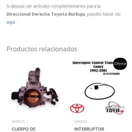
Si deseas ver artículos complementarios para la
Direccional Derecha Toyota Burbuja
, puedes hacer clic
aquí.
Productos relacionados
el
el
¡Oferta!
precio
preci
original
actu
era:
es:
$200,000.
$180,
VARIOS
VARIOS
CUERPO DE
INTERRUPTOR