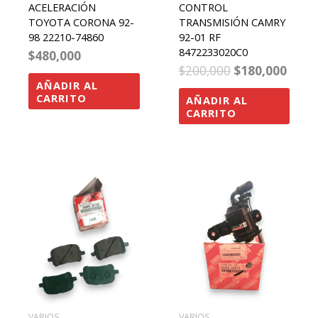
ACELERACIÓN
CONTROL
TOYOTA CORONA 92-
TRANSMISIÓN CAMRY
98 22210-74860
92-01 RF
8472233020C0
$
480,000
$
200,000
$
180,000
AÑADIR AL
CARRITO
AÑADIR AL
CARRITO
VARIOS
VARIOS