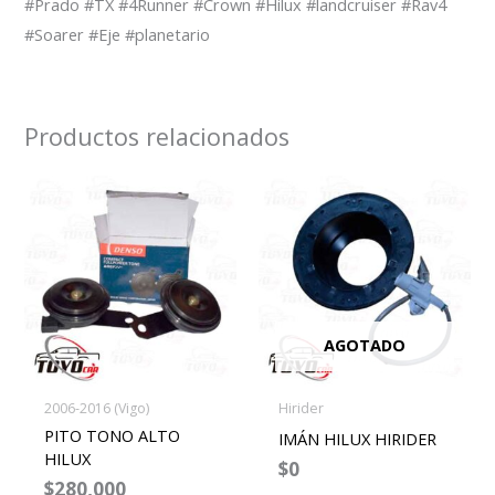
#Prado #TX #4Runner #Crown #Hilux #landcruiser #Rav4
#Soarer #Eje #planetario
Productos relacionados
AGOTADO
2006-2016 (Vigo)
Hirider
PITO TONO ALTO
IMÁN HILUX HIRIDER
HILUX
$
0
$
280,000