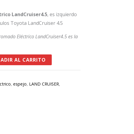
rico LandCruiser4.5
, es izquierdo
culos Toyota LandCruiser 4.5
romado Eléctrico LandCruiser4.5 es la
ADIR AL CARRITO
ctrico
,
espejo
,
LAND CRUISER
,