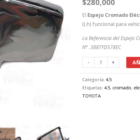
$
280,000
cantidad
El
Espejo Cromado Eléct
(Lh) funcional para vehi
La Referencia del Espejo C
N°. 388TYD578EC
-
+
AÑ
Categoría:
4.5
Etiquetas:
4.5
,
cromado
,
ele
TOYOTA