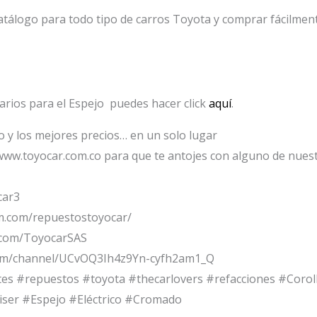
tálogo para todo tipo de carros Toyota y comprar fácilmente
arios para el Espejo puedes hacer click
aquí
.
io y los mejores precios… en un solo lugar
www.toyocar.com.co para que te antojes con alguno de nuest
car3
m.com/repuestostoyocar/
.com/ToyocarSAS
om/channel/UCvOQ3Ih4z9Yn-cyfh2am1_Q
tes #repuestos #toyota #thecarlovers #refacciones #Cor
ser #Espejo #Eléctrico #Cromado