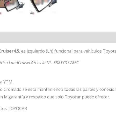
ruiser4.5
, es izquierdo (Lh) funcional para vehiculos Toyot
trico LandCruiser4.5 es la N°. 388TYD578EC
ca YTM.
co Cromado se está manteniendo todas las partes y conexion
n la garantía y respaldo que solo Toyocar puede ofrecer.
estos TOYOCAR