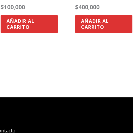
$
100,000
$
400,000
AÑADIR AL
AÑADIR AL
CARRITO
CARRITO
ontacto
.