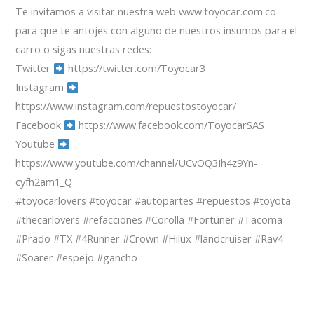
Te invitamos a visitar nuestra web www.toyocar.com.co
para que te antojes con alguno de nuestros insumos para el
carro o sigas nuestras redes:
Twitter
https://twitter.com/Toyocar3
Instagram
https://www.instagram.com/repuestostoyocar/
Facebook
https://www.facebook.com/ToyocarSAS
Youtube
https://www.youtube.com/channel/UCvOQ3Ih4z9Yn-
cyfh2am1_Q
#toyocarlovers #toyocar #autopartes #repuestos #toyota
#thecarlovers #refacciones #Corolla #Fortuner #Tacoma
#Prado #TX #4Runner #Crown #Hilux #landcruiser #Rav4
#Soarer #espejo #gancho