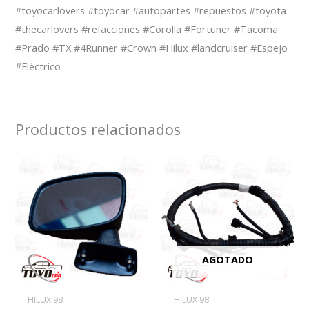
#toyocarlovers #toyocar #autopartes #repuestos #toyota
#thecarlovers #refacciones #Corolla #Fortuner #Tacoma
#Prado #TX #4Runner #Crown #Hilux #landcruiser #Espejo
#Eléctrico
Productos relacionados
AGOTADO
HILUX 98
HILUX 98