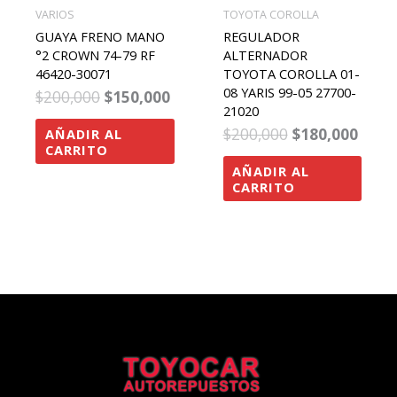
VARIOS
TOYOTA COROLLA
GUAYA FRENO MANO
REGULADOR
°2 CROWN 74-79 RF
ALTERNADOR
46420-30071
TOYOTA COROLLA 01-
08 YARIS 99-05 27700-
$
200,000
$
150,000
21020
$
200,000
$
180,000
AÑADIR AL
CARRITO
AÑADIR AL
CARRITO