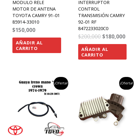
MODULO RELE
INTERRUPTOR
MOTOR DE ANTENA
CONTROL
TOYOTA CAMRY 91-01
TRANSMISIÓN CAMRY
85914-33010
92-01 RF
8472233020C0
$
150,000
$
200,000
$
180,000
AÑADIR AL
CARRITO
AÑADIR AL
CARRITO
el
el
el
el
¡Oferta!
¡Oferta!
precio
precio
precio
preci
original
actual
original
actu
era:
es:
era:
es:
$200,000.
$150,000.
$200,000.
$180,