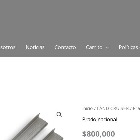
sotros
Noticias
Contacto
Carrito
Políticas
Estribos
Inicio
/
LAND CRUISER
/
Pra
Prado
Prado nacional
2002
$
800,000
cantidad