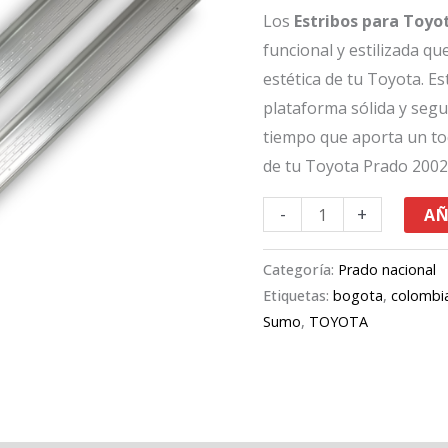
Los
Estribos para Toyo
funcional y estilizada qu
estética de tu Toyota. E
plataforma sólida y segur
tiempo que aporta un toq
de tu Toyota Prado 2002
-
+
AÑ
Categoría:
Prado nacional
Etiquetas:
bogota
,
colombi
Sumo
,
TOYOTA