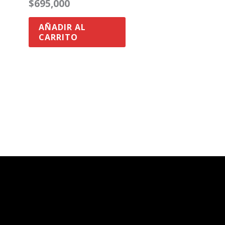
$
695,000
AÑADIR AL
CARRITO