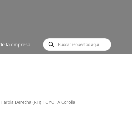
Búsqueda
de
 de la empresa
productos
 Farola Derecha (RH) TOYOTA Corolla