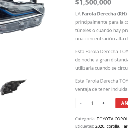
$
1,500,000
Corolla
2020
LA
Farola Derecha (RH
cantidad
principalmente para la 
túneles o cuando hay pre
una concentración alta d
Esta Farola Derecha TOY
de noche a gran distanci
utilizarla cuando se circu
Esta Farola Derecha TOY
ventaja de tener incluida 
-
+
AÑ
Categoría:
TOYOTA CORO
Etiquetas:
2020
,
corolla
,
Far