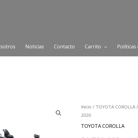
sotros
Noticias
Contacto
Carrito
Políticas
Farola
Inicio
/
TOYOTA COROLLA
/
2020
Derecha
(RH)
TOYOTA COROLLA
TOYOTA