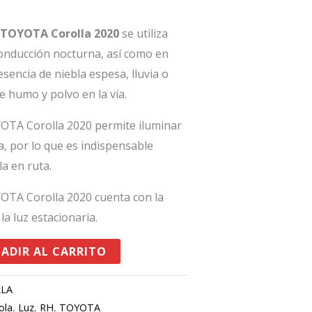
) TOYOTA Corolla 2020
se utiliza
conducción nocturna, así como en
sencia de niebla espesa, lluvia o
e humo y polvo en la vía.
OTA Corolla 2020 permite iluminar
a, por lo que es indispensable
la en ruta.
OTA Corolla 2020 cuenta con la
la luz estacionaria.
ADIR AL CARRITO
LLA
ola
,
Luz
,
RH
,
TOYOTA