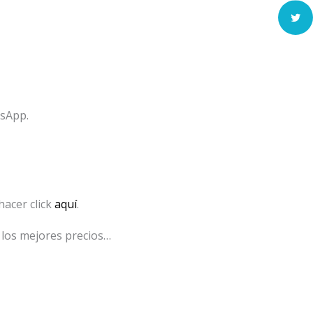
tsApp.
acer click
aquí
.
 los mejores precios…