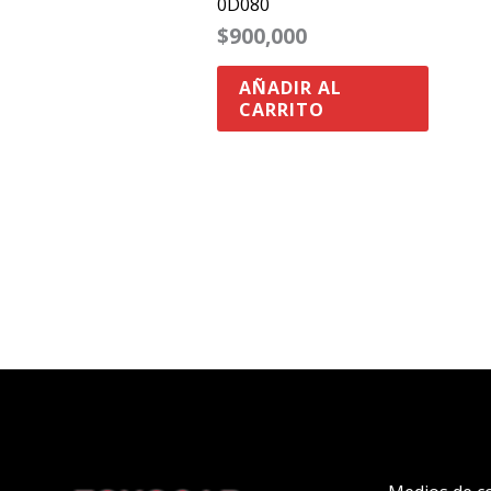
0D080
$
900,000
AÑADIR AL
CARRITO