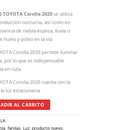
H) TOYOTA Corolla 2020
se utiliza
conducción nocturna, así como en
sencia de niebla espesa, lluvia o
e humo y polvo en la vía.
OYOTA Corolla 2020 permite iluminar
a, por lo que es indispensable
la en ruta.
OYOTA Corolla 2020 cuenta con la
la luz estacionaria.
ADIR AL CARRITO
LLA
ola
,
farolas
,
Luz
,
producto nuevo
,