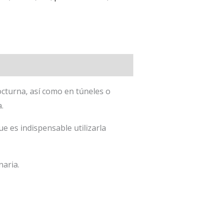
octurna, así como en túneles o
.
e es indispensable utilizarla
naria.