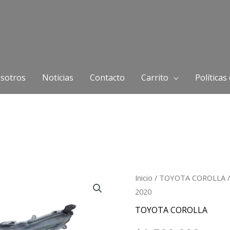
sotros
Noticias
Contacto
Carrito
Políticas
Farola
Inicio
/
TOYOTA COROLLA
/
2020
Izquierda
(LH)
TOYOTA COROLLA
TOYOTA