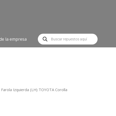
Búsqueda
de
 de la empresa
productos
 Farola Izquierda (LH) TOYOTA Corolla