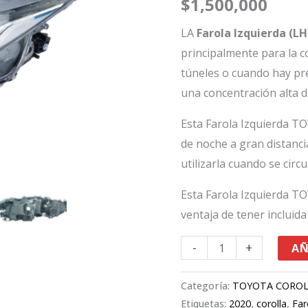
$
1,500,000
Corolla
2020
LA
Farola Izquierda (L
cantidad
principalmente para la 
túneles o cuando hay pre
una concentración alta d
Esta Farola Izquierda T
de noche a gran distanci
utilizarla cuando se circu
Esta Farola Izquierda T
ventaja de tener incluida 
-
+
AÑ
Categoría:
TOYOTA CORO
Etiquetas:
2020
,
corolla
,
Far