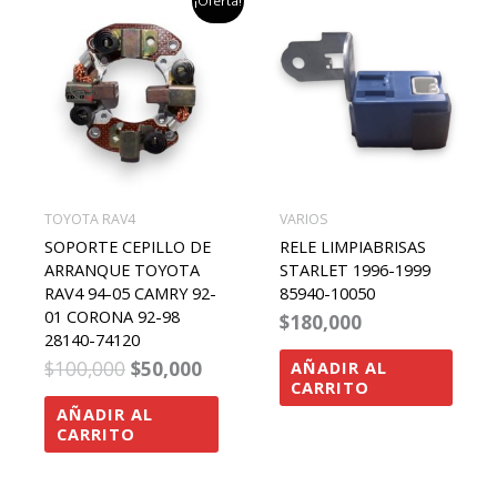
¡Oferta!
precio
precio
original
actual
era:
es:
$100,000.
$50,000.
TOYOTA RAV4
VARIOS
SOPORTE CEPILLO DE
RELE LIMPIABRISAS
ARRANQUE TOYOTA
STARLET 1996-1999
RAV4 94-05 CAMRY 92-
85940-10050
01 CORONA 92-98
$
180,000
28140-74120
$
100,000
$
50,000
AÑADIR AL
CARRITO
AÑADIR AL
CARRITO