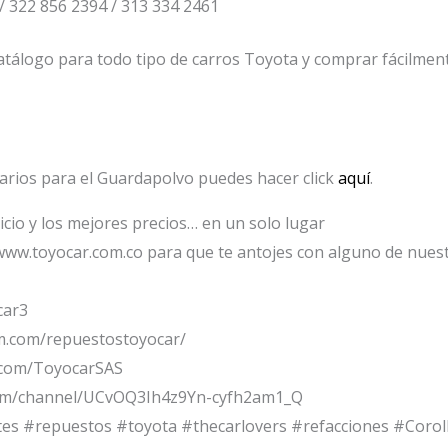
/ 322 856 2394 / 313 334 2461
tálogo para todo tipo de carros Toyota y comprar fácilmente
arios para el Guardapolvo puedes hacer click
aquí
.
icio y los mejores precios… en un solo lugar
www.toyocar.com.co para que te antojes con alguno de nuest
car3
m.com/repuestostoyocar/
.com/ToyocarSAS
om/channel/UCvOQ3Ih4z9Yn-cyfh2am1_Q
tes #repuestos #toyota #thecarlovers #refacciones #Cor