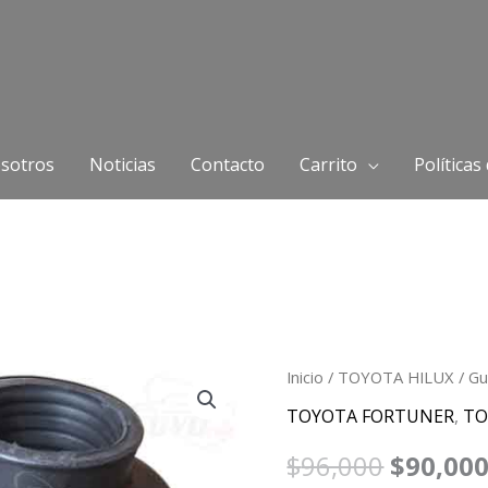
sotros
Noticias
Contacto
Carrito
Políticas
Guardapolvo
Inicio
/
TOYOTA HILUX
/ Gu
El
Eje
TOYOTA FORTUNER
,
TO
precio
Lado
$
96,000
$
90,00
Caja
origina