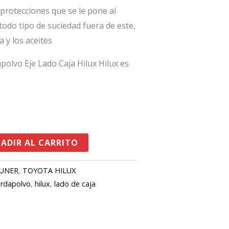
protecciones que se le pone al
es:
odo tipo de suciedad fuera de este,
.
$90,000.
a y los aceites
polvo Eje Lado Caja Hilux Hilux es
ADIR AL CARRITO
UNER
,
TOYOTA HILUX
rdapolvo
,
hilux
,
lado de caja