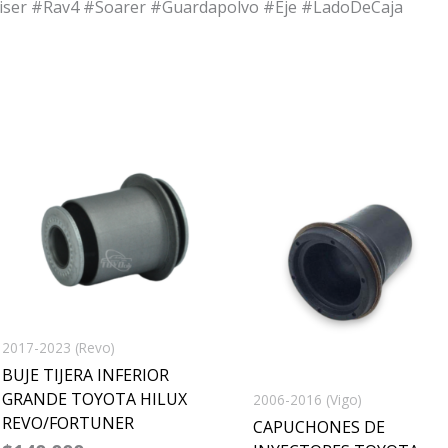
iser #Rav4 #Soarer #Guardapolvo #Eje #LadoDeCaja
2017-2023 (Revo)
BUJE TIJERA INFERIOR
GRANDE TOYOTA HILUX
2006-2016 (Vigo)
REVO/FORTUNER
CAPUCHONES DE