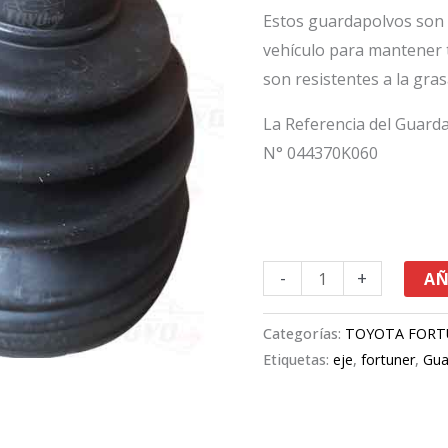
Hilux
Estos guardapolvos son 
era:
cantidad
vehículo para mantener t
$96,000
son resistentes a la gras
La Referencia del Guarda
N° 044370K060
-
+
AÑ
Categorías:
TOYOTA FORT
Etiquetas:
eje
,
fortuner
,
Gua