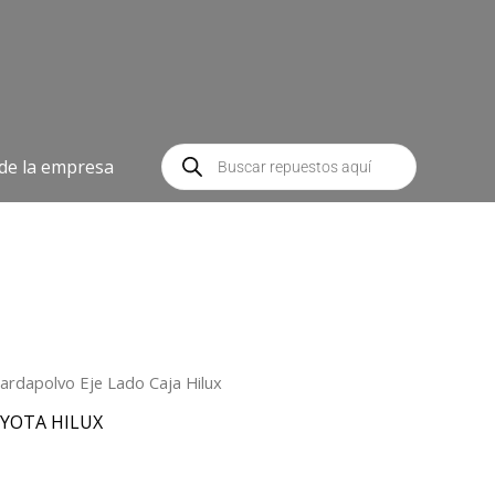
Búsqueda
de
 de la empresa
productos
ardapolvo Eje Lado Caja Hilux
El
YOTA HILUX
precio
0
l
actual