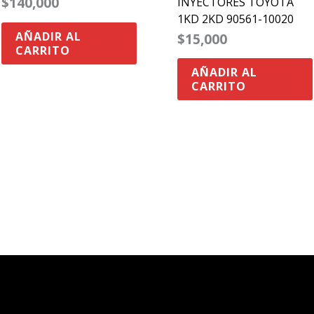
$
140,000
INYECTORES TOYOTA
1KD 2KD 90561-10020
AÑADIR AL
$
15,000
CARRITO
AÑADIR AL
CARRITO