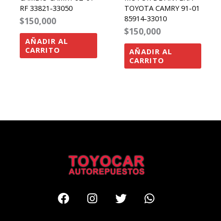
RF 33821-33050
TOYOTA CAMRY 91-01
85914-33010
$
150,000
$
150,000
AÑADIR AL
CARRITO
AÑADIR AL
CARRITO
Facebook
Instagram
Twitter
Whatsapp