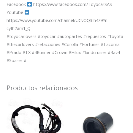
Facebook
https://www.facebook.com/ToyocarSAS
Youtube
https://www.youtube.com/channel/UCvOQ3Ih4z9Yn-
cyfh2am1_Q
#toyocarlovers #toyocar #autopartes #repuestos #toyota
#thecarlovers #refacciones #Corolla #Fortuner #Tacoma
#Prado #TX #4Runner #Crown #Hilux #landcruiser #Rav4
#Soarer #
Productos relacionados