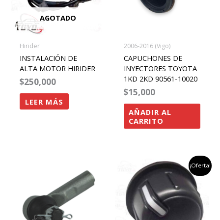
AGOTADO
Hirider
2006-2016 (Vigo)
INSTALACIÓN DE
CAPUCHONES DE
ALTA MOTOR HIRIDER
INYECTORES TOYOTA
1KD 2KD 90561-10020
$
250,000
$
15,000
LEER MÁS
AÑADIR AL
CARRITO
el
el
¡Oferta!
precio
precio
original
actual
era:
es:
$45,000.
$35,000