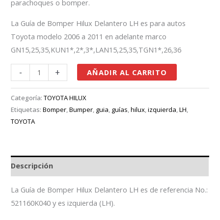
parachoques o bomper.
La Guía de Bomper Hilux Delantero LH es para autos
Toyota modelo 2006 a 2011 en adelante marco
GN15,25,35,KUN1*,2*,3*,LAN15,25,35,TGN1*,26,36
-
+
AÑADIR AL CARRITO
Categoría:
TOYOTA HILUX
Etiquetas:
Bomper
,
Bumper
,
guia
,
guías
,
hilux
,
izquierda
,
LH
,
TOYOTA
Descripción
La Guía de Bomper Hilux Delantero LH es de referencia No.:
521160K040 y es izquierda (LH).