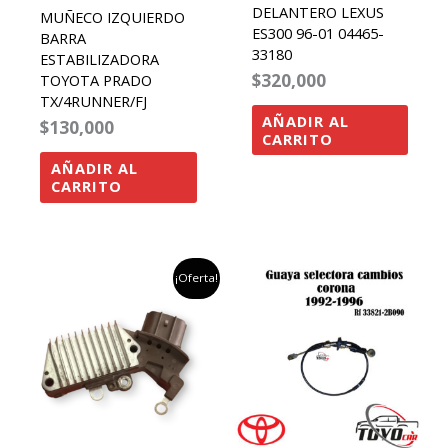
DELANTERO LEXUS
MUÑECO IZQUIERDO
ES300 96-01 04465-
BARRA
33180
ESTABILIZADORA
$
320,000
TOYOTA PRADO
TX/4RUNNER/FJ
AÑADIR AL
$
130,000
CARRITO
AÑADIR AL
CARRITO
el
el
¡Oferta!
precio
precio
original
actual
era:
es:
$200,000.
$180,000.