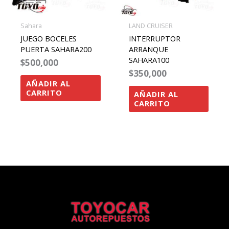
Sahara
LAND CRUISER
JUEGO BOCELES
INTERRUPTOR
PUERTA SAHARA200
ARRANQUE
SAHARA100
$
500,000
$
350,000
AÑADIR AL
CARRITO
AÑADIR AL
CARRITO