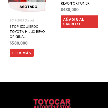
REVO/FORTUNER
AGOTADO
$
480,000
AÑADIR AL
2017-2023 (Revo)
CARRITO
STOP IZQUIERDO
TOYOTA HILUX REVO
ORIGINAL
$
580,000
LEER MÁS