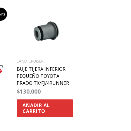
rta!
ecio
tual
:
50,000.
LAND CRUISER
BUJE TIJERA INFERIOR
PEQUEÑO TOYOTA
PRADO TX/FJ/4RUNNER
$
130,000
AÑADIR AL
CARRITO