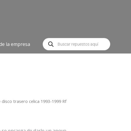
Búsqueda
de
 de la empresa
productos
e disco trasero celica 1993-1999 Rf
co se encarga de darle un apoyo