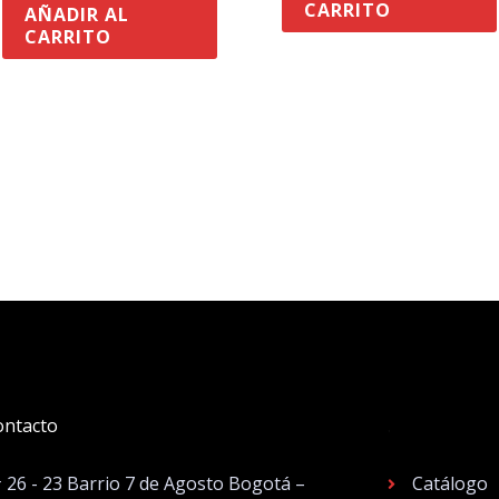
CARRITO
AÑADIR AL
CARRITO
ontacto
.
# 26 - 23 Barrio 7 de Agosto Bogotá –
Catálogo