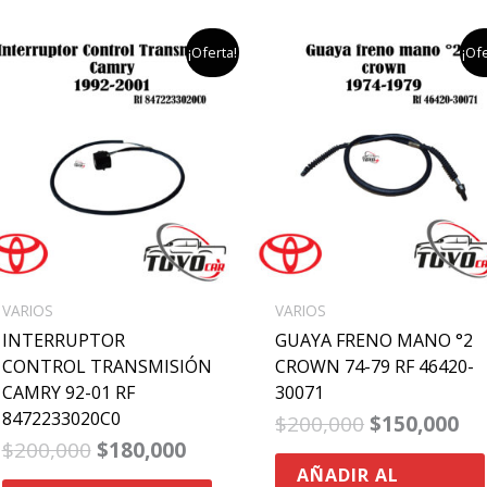
el
el
el
el
¡Oferta!
¡Ofe
precio
precio
precio
pr
original
actual
original
ac
era:
es:
era:
es
$200,000.
$180,000.
$200,000.
$1
VARIOS
VARIOS
INTERRUPTOR
GUAYA FRENO MANO °2
CONTROL TRANSMISIÓN
CROWN 74-79 RF 46420-
CAMRY 92-01 RF
30071
8472233020C0
$
200,000
$
150,000
$
200,000
$
180,000
AÑADIR AL