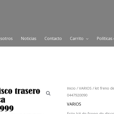
sotros
Noticias
Contacto
Carrito
Políticas
Inicio
/
VARIOS
/ kit freno d
0447920090
VARIOS
Este kit de freno de dis