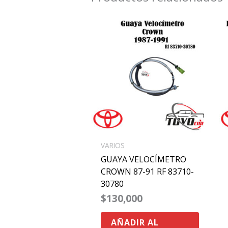
VARIOS
GUAYA VELOCÍMETRO
CROWN 87-91 RF 83710-
30780
$
130,000
AÑADIR AL