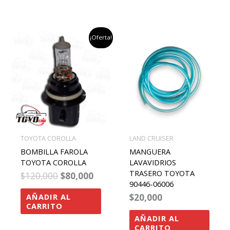
el
el
¡Oferta!
precio
precio
original
actual
era:
es:
$120,000.
$80,000.
TOYOTA COROLLA
LAND CRUISER
BOMBILLA FAROLA
MANGUERA
TOYOTA COROLLA
LAVAVIDRIOS
TRASERO TOYOTA
$
120,000
$
80,000
90446-06006
$
20,000
AÑADIR AL
CARRITO
AÑADIR AL
CARRITO