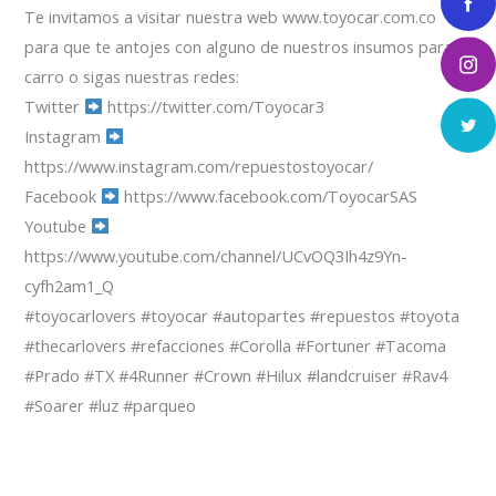
Te invitamos a visitar nuestra web www.toyocar.com.co
para que te antojes con alguno de nuestros insumos para el
carro o sigas nuestras redes:
Twitter
https://twitter.com/Toyocar3
Instagram
https://www.instagram.com/repuestostoyocar/
Facebook
https://www.facebook.com/ToyocarSAS
Youtube
https://www.youtube.com/channel/UCvOQ3Ih4z9Yn-
cyfh2am1_Q
#toyocarlovers #toyocar #autopartes #repuestos #toyota
#thecarlovers #refacciones #Corolla #Fortuner #Tacoma
#Prado #TX #4Runner #Crown #Hilux #landcruiser #Rav4
#Soarer #luz #parqueo