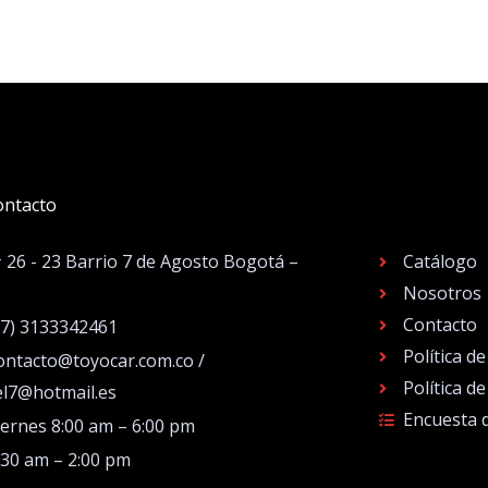
ontacto
.
# 26 - 23 Barrio 7 de Agosto Bogotá –
Catálogo
Nosotros
Contacto
57) 3133342461
Política d
ontacto@toyocar.com.co /
Política d
el7@hotmail.es
Encuesta 
iernes 8:00 am – 6:00 pm
:30 am – 2:00 pm