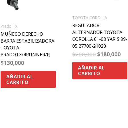
TOYOTA COROLLA
REGULADOR
Prado TX
ALTERNADOR TOYOTA
MUÑECO DERECHO
COROLLA 01-08 YARIS 99-
BARRA ESTABILIZADORA
05 27700-21020
TOYOTA
$
200,000
$
180,000
PRADOTX/4RUNNER/FJ
$
130,000
AÑADIR AL
CARRITO
AÑADIR AL
CARRITO