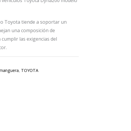
a vehículos Toyota Dyna200 modelo
 Toyota tiende a soportar un
nejan una composición de
 cumplir las exigencias del
or.
manguera
,
TOYOTA