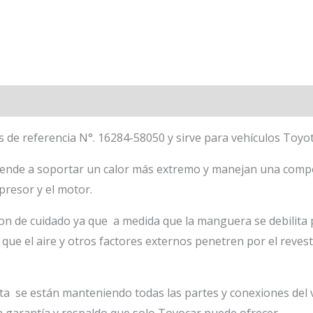
de referencia N°. 16284-58050 y sirve para vehículos Toyo
nde a soportar un calor más extremo y manejan una compos
presor y el motor.
 de cuidado ya que a medida que la manguera se debilita p
que el aire y otros factores externos penetren por el revest
 se están manteniendo todas las partes y conexiones del v
a garantía y respaldo que solo Toyocar puede ofrecer.