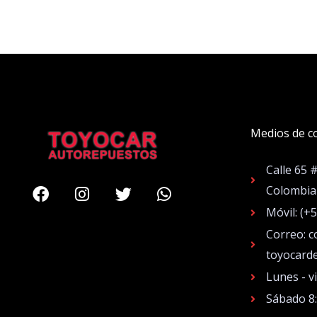
Medios de c
Calle 65 
Facebook
Instagram
Twitter
Whatsapp
Colombia
Móvil: (+
Correo: c
toyocard
Lunes - v
Sábado 8