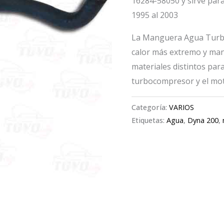
16284-58050 y sirve par
1995 al 2003
La Manguera Agua Turbo
calor más extremo y ma
materiales distintos para
turbocompresor y el mot
Categoría:
VARIOS
Etiquetas:
Agua
,
Dyna 200
,