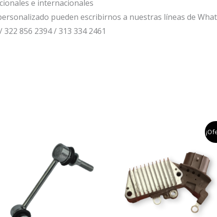
cionales e internacionales
ersonalizado pueden escribirnos a nuestras líneas de Wha
/ 322 856 2394 / 313 334 2461
el
el
¡Ofe
precio
pr
original
ac
era:
es
$200,000.
$1